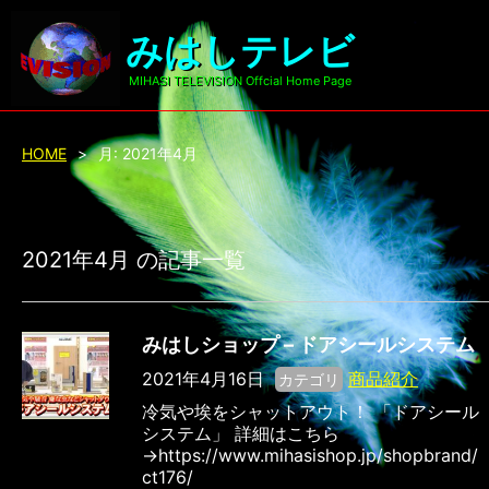
みはしテレビ
MIHASI TELEVISION Offcial Home Page
HOME
>
月:
2021年4月
2021年4月 の記事一覧
みはしショップ – ドアシールシステム
2021年4月16日
商品紹介
カテゴリ
冷気や埃をシャットアウト！ 「ドアシール
システム」 詳細はこちら
→https://www.mihasishop.jp/shopbrand/
ct176/