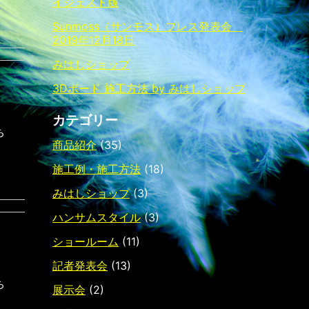
イジェスト版
Sunmoss（サンモス）プレス発表会
2019年12月18日
みはしショップ
3Dボード 施工方法 by みはしショップ
カテゴリー
ち
商品紹介
(35)
施工例・施工方法
(18)
みはしショップ
(3)
ハンサムスタイル
(3)
ショールーム
(11)
記者発表会
(13)
ち
展示会
(2)