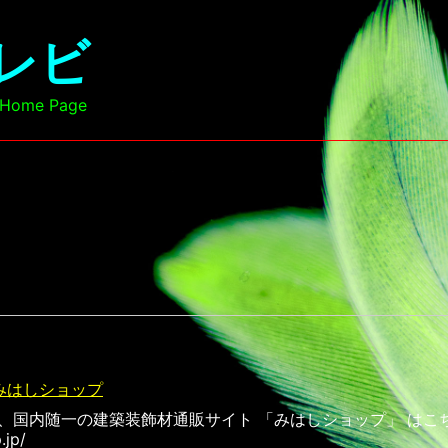
レビ
l Home Page
みはしショップ
、国内随一の建築装飾材通販サイト 「みはしショップ」 はこ
.jp/