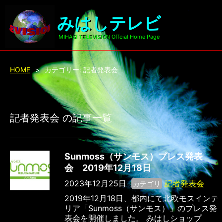
みはしテレビ
MIHASI TELEVISION Offcial Home Page
HOME
>
カテゴリー:
記者発表会
記者発表会 の記事一覧
Sunmoss（サンモス）プレス発表
会 2019年12月18日
2023年12月25日
記者発表会
カテゴリ
2019年12月18日、都内にて北欧モスインテ
リア「Sunmoss（サンモス）」のプレス発
表会を開催しました。 みはしショップ