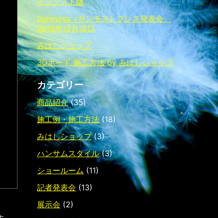
イジェスト版
Sunmoss（サンモス）プレス発表会
2019年12月18日
みはしショップ
3Dボード 施工方法 by みはしショップ
カテゴリー
商品紹介
(35)
施工例・施工方法
(18)
みはしショップ
(3)
ハンサムスタイル
(3)
ショールーム
(11)
記者発表会
(13)
展示会
(2)
す。