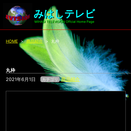
みはしテレビ
MIHASI TELEVISION Offcial Home Page
HOME
>
商品紹介
>
丸枠
丸枠
2021年6月1日
商品紹介
カテゴリ