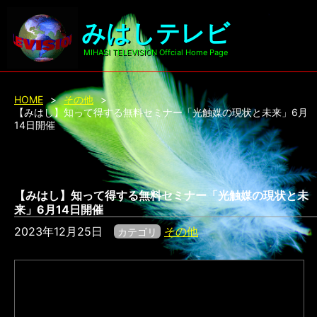
みはしテレビ
MIHASI TELEVISION Offcial Home Page
HOME
>
その他
>
【みはし】知って得する無料セミナー「光触媒の現状と未来」6月
14日開催
【みはし】知って得する無料セミナー「光触媒の現状と未
来」6月14日開催
2023年12月25日
その他
カテゴリ